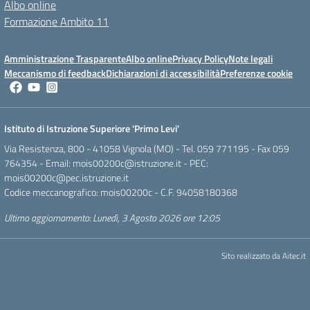
Albo online
Formazione Ambito 11
Amministrazione Trasparente
Albo online
Privacy Policy
Note legali
Meccanismo di feedback
Dichiarazioni di accessibilità
Preferenze cookie
Istituto di Istruzione Superiore 'Primo Levi'
Via Resistenza, 800 - 41058 Vignola (MO) - Tel. 059 771195 - Fax 059
764354 - Email:
mois00200c@istruzione.it
- PEC:
mois00200c@pec.istruzione.it
Codice meccanografico: mois00200c - C.F. 94058180368
Ultimo aggiornamento: Lunedì, 3 Agosto 2026 ore 12:05
Sito realizzato da
Aitec.it