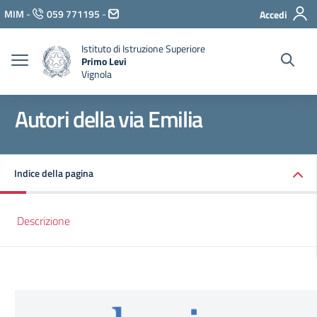
Vai ai contenuti
MIM
-
059 771195
-
Accedi
Vai al menu di navigazione
Vai al footer
Istituto di Istruzione Superiore
Primo Levi
Vignola
Autori della via Emilia
Indice della pagina
Descrizione