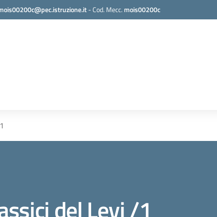
mois00200c@pec.istruzione.it
-
Cod. Mecc.
mois00200c
/1
lassici del Levi /1