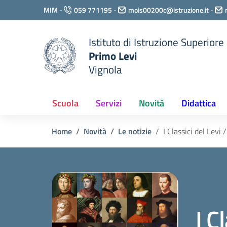
Vai ai contenuti
MIM
-
059 771195
-
mois00200c@istruzione.it
-
Vai al menu di navigazione
Vai al footer
Istituto di Istruzione Superiore
Primo Levi
Vignola
Scuola
Servizi
Novità
Didattica
Home
Novità
Le notizie
I Classici del Levi 
I C