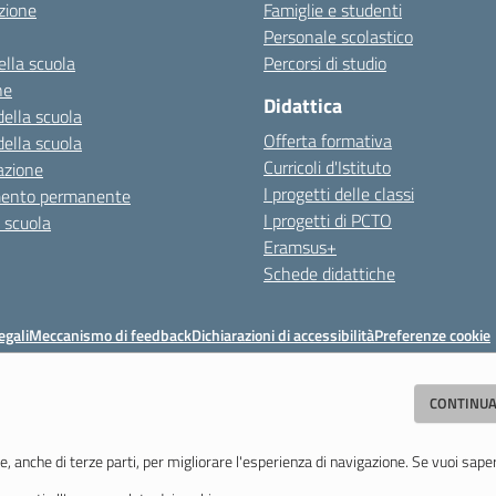
zione
Famiglie e studenti
Personale scolastico
ella scuola
Percorsi di studio
ne
Didattica
della scuola
Offerta formativa
della scuola
Curricoli d'Istituto
azione
I progetti delle classi
mento permanente
I progetti di PCTO
a scuola
Eramsus+
Schede didattiche
egali
Meccanismo di feedback
Dichiarazioni di accessibilità
Preferenze cookie
Istituto di Istruzione Superiore 'Primo Levi'
CONTINUA
(MO) - Tel. 059 771195 - Fax 059 764354 - Email:
mois00200c@istruzione.i
Codice meccanografico: mois00200c - C.F. 94058180368
e, anche di terze parti, per migliorare l'esperienza di navigazione. Se vuoi sape