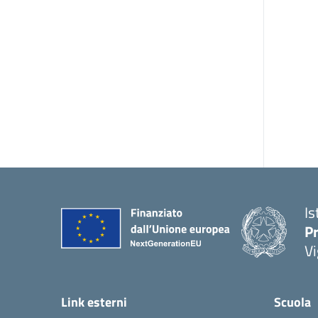
Is
Pr
Vi
Link esterni
Scuola