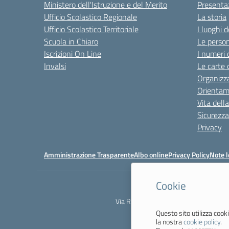
Ministero dell'Istruzione e del Merito
Presenta
Ufficio Scolastico Regionale
La storia
Ufficio Scolastico Territoriale
I luoghi d
Scuola in Chiaro
Le perso
Iscrizioni On Line
I numeri 
Invalsi
Le carte 
Organizz
Orienta
Vita dell
Sicurezza
Privacy
Amministrazione Trasparente
Albo online
Privacy Policy
Note l
Cookie
Via Resistenza, 800 - 41058 Vignola 
Questo sito utilizza cooki
la nostra
cookie policy
.