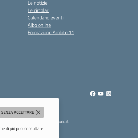
Le notizie
Le circolari
Calendario eventi
Albo online
Formazione Ambito 11
 SENZA ACCETTARE
t
- PEC:
mois00200c@pec.istruzione.it
rne di più puoi consultare