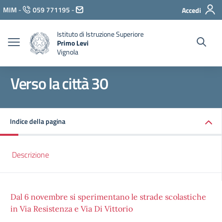
Vai ai contenuti
MIM
-
059 771195
-
Accedi
Vai al menu di navigazione
Vai al footer
Istituto di Istruzione Superiore
Primo Levi
Vignola
Verso la città 30
Indice della pagina
Descrizione
Dal 6 novembre si sperimentano le strade scolastiche
in Via Resistenza e Via Di Vittorio