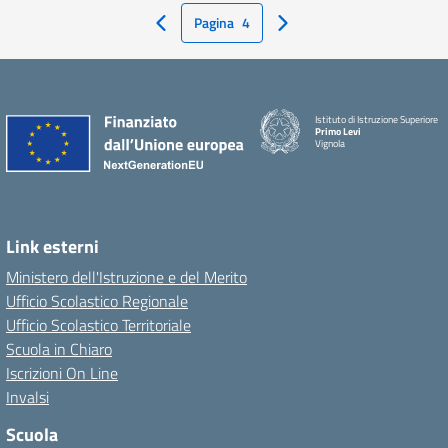
Pagina
4
Pagina Precedente
Pagina Successiva
Istituto di Istruzione Superiore
Primo Levi
Vignola
Link esterni
Ministero dell'Istruzione e del Merito
Ufficio Scolastico Regionale
Ufficio Scolastico Territoriale
Scuola in Chiaro
Iscrizioni On Line
Invalsi
Scuola