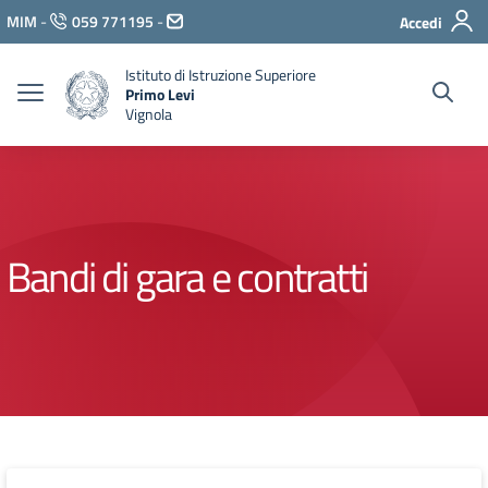
Vai ai contenuti
MIM
-
059 771195
-
Accedi
Vai al menu di navigazione
Vai al footer
Istituto di Istruzione Superiore
Primo Levi
Vignola
Bandi di gara e contratti