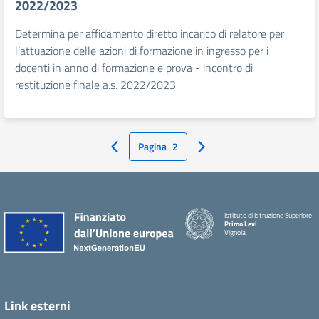
2022/2023
Determina per affidamento diretto incarico di relatore per
l’attuazione delle azioni di formazione in ingresso per i
docenti in anno di formazione e prova - incontro di
restituzione finale a.s. 2022/2023
Pagina
2
Pagina Precedente
Pagina Successiva
Istituto di Istruzione Superiore
Primo Levi
Vignola
Link esterni