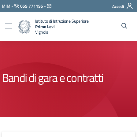
Vai ai contenuti
MIM
-
059 771195
-
Accedi
Vai al menu di navigazione
Vai al footer
Istituto di Istruzione Superiore
Primo Levi
Vignola
Bandi di gara e contratti