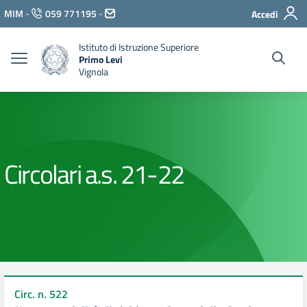
Vai ai contenuti
MIM
-
059 771195
-
Accedi
Vai al menu di navigazione
Vai al footer
Istituto di Istruzione Superiore
Primo Levi
Vignola
Circolari a.s. 21-22
Circ. n. 522