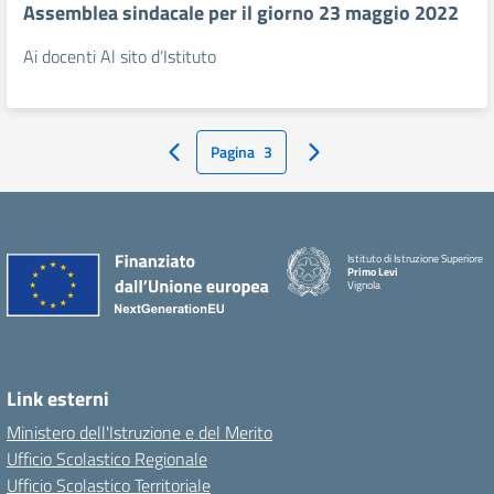
Assemblea sindacale per il giorno 23 maggio 2022
Ai docenti Al sito d’Istituto
Pagina
3
Pagina Precedente
Pagina Successiva
Istituto di Istruzione Superiore
Primo Levi
Vignola
Link esterni
Ministero dell'Istruzione e del Merito
Ufficio Scolastico Regionale
Ufficio Scolastico Territoriale