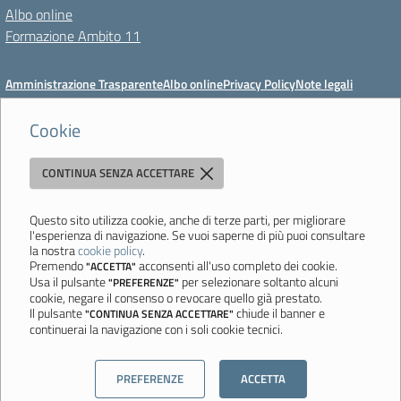
Albo online
Formazione Ambito 11
Amministrazione Trasparente
Albo online
Privacy Policy
Note legali
Meccanismo di feedback
Dichiarazioni di accessibilità
Preferenze cookie
Cookie
CONTINUA SENZA ACCETTARE
Istituto di Istruzione Superiore 'Primo Levi'
Via Resistenza, 800 - 41058 Vignola (MO) - Tel. 059 771195 - Fax 059
764354 - Email:
mois00200c@istruzione.it
- PEC:
Questo sito utilizza cookie, anche di terze parti, per migliorare
l'esperienza di navigazione. Se vuoi saperne di più puoi consultare
mois00200c@pec.istruzione.it
la nostra
cookie policy
.
Codice meccanografico: mois00200c - C.F. 94058180368
Premendo
acconsenti all'uso completo dei cookie.
"ACCETTA"
Usa il pulsante
per selezionare soltanto alcuni
"PREFERENZE"
Ultimo aggiornamento: Lunedì, 3 Agosto 2026 ore 12:05
cookie, negare il consenso o revocare quello già prestato.
Il pulsante
chiude il banner e
"CONTINUA SENZA ACCETTARE"
continuerai la navigazione con i soli cookie tecnici.
Sito realizzato da
Aitec.it
PREFERENZE
ACCETTA