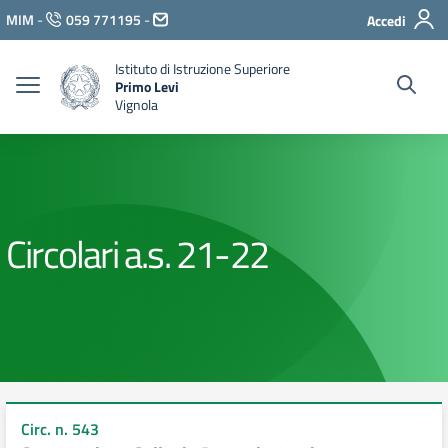
Vai ai contenuti
MIM
-
059 771195
-
Accedi
Vai al menu di navigazione
Vai al footer
Istituto di Istruzione Superiore
Primo Levi
Vignola
Circolari a.s. 21-22
Circ. n. 543