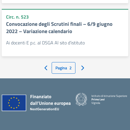
Circ. n. 523
Convocazione degli Scrutini finali – 6/9 giugno
2022 – Variazione calendario
Ai docenti E p.c. al DSGA Al sito d’istituto
Pagina
2
Pagina Precedente
Pagina Successiva
Istituto di Istruzione Superiore
Primo Levi
Vignola