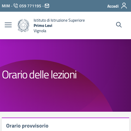
Vai ai contenuti
MIM
-
059 771195
-
Accedi
Vai al menu di navigazione
Vai al footer
Istituto di Istruzione Superiore
Primo Levi
Vignola
Orario delle lezioni
Orario provvisorio