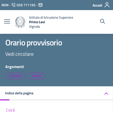
Vai ai contenuti
MIM
-
059 771195
-
Accedi
Vai al menu di navigazione
Vai al footer
Istituto di Istruzione Superiore
Primo Levi
Vignola
Orario provvisorio
Vedi circolare
Argomenti
Circolari
Orario
Indice della pagina
Cos'è