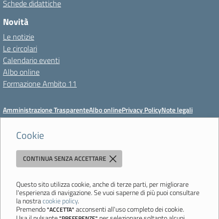
Schede didattiche
Novità
Le notizie
Le circolari
Calendario eventi
Albo online
Formazione Ambito 11
Amministrazione Trasparente
Albo online
Privacy Policy
Note legali
Meccanismo di feedback
Dichiarazioni di accessibilità
Preferenze cookie
Cookie
CONTINUA SENZA ACCETTARE
Istituto di Istruzione Superiore 'Primo Levi'
Via Resistenza, 800 - 41058 Vignola (MO) - Tel. 059 771195 - Fax 059
764354 - Email:
mois00200c@istruzione.it
- PEC:
Questo sito utilizza cookie, anche di terze parti, per migliorare
l'esperienza di navigazione. Se vuoi saperne di più puoi consultare
mois00200c@pec.istruzione.it
la nostra
cookie policy
.
Codice meccanografico: mois00200c - C.F. 94058180368
Premendo
acconsenti all'uso completo dei cookie.
"ACCETTA"
Usa il pulsante
per selezionare soltanto alcuni
"PREFERENZE"