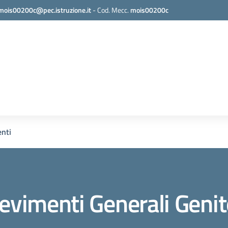
mois00200c@pec.istruzione.it
-
Cod. Mecc.
mois00200c
nti
evimenti Generali Genit