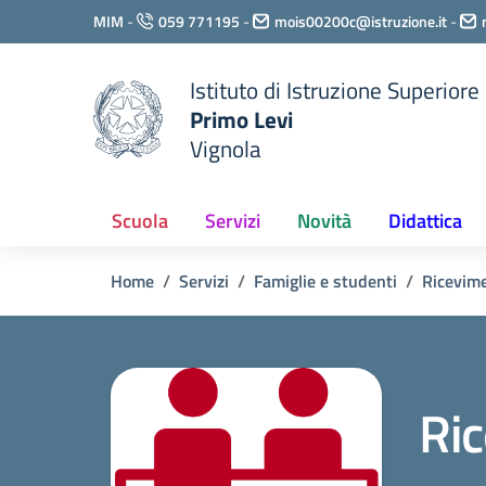
Vai ai contenuti
MIM
-
059 771195
-
mois00200c@istruzione.it
-
Vai al menu di navigazione
Vai al footer
Istituto di Istruzione Superiore
Primo Levi
Vignola
Scuola
Servizi
Novità
Didattica
Home
Servizi
Famiglie e studenti
Ricevime
Ric