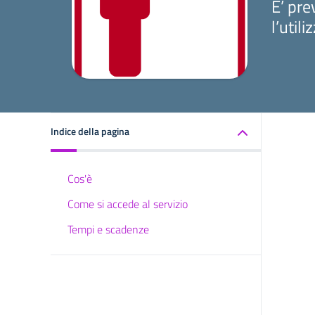
E’ pre
l’util
Indice della pagina
Cos'è
Come si accede al servizio
Tempi e scadenze