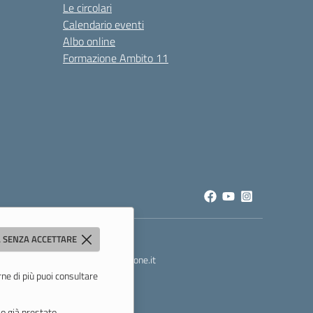
Le circolari
Calendario eventi
Albo online
Formazione Ambito 11
 SENZA ACCETTARE
t
- PEC:
mois00200c@pec.istruzione.it
rne di più puoi consultare
o già prestato.