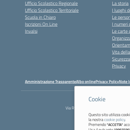
Ufficio Scolastico Regionale
La storia
Ufficio Scolastico Territoriale
I luoghi d
Scuola in Chiaro
Le perso
Iscrizioni On Line
I numeri 
Invalsi
Le carte 
Organizz
Orienta
Vita dell
Sicurezza
Privacy
Amministrazione Trasparente
Albo online
Privacy Policy
Note l
Cookie
Via Resistenza, 800 - 41058 Vignola 
Questo sito utilizza cooki
la nostra
cookie policy
.
Premendo
acco
"ACCETTA"
Usa il pulsante
"PREFERE