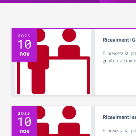
2025
Ricevimenti G
10
nov
E’ prevista la p
genitori, attraver
2025
Ricevimenti s
10
nov
E’ prevista la p