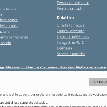
Personale scolastico
ella scuola
Percorsi di studio
ne
Didattica
della scuola
Offerta formativa
della scuola
Curricoli d'Istituto
azione
I progetti delle classi
mento permanente
I progetti di PCTO
a scuola
Eramsus+
Schede didattiche
egali
Meccanismo di feedback
Dichiarazioni di accessibilità
Preferenze cookie
Istituto di Istruzione Superiore 'Primo Levi'
CONTINUA
(MO) - Tel. 059 771195 - Fax 059 764354 - Email:
mois00200c@istruzione.i
Codice meccanografico: mois00200c - C.F. 94058180368
e, anche di terze parti, per migliorare l'esperienza di navigazione. Se vuoi sape
nsenti all'uso completo dei cookie.
Ultimo aggiornamento: Lunedì, 3 Agosto 2026 ore 12:05
per selezionare soltanto alcuni cookie, negare il consenso o revocare quell
NZE"