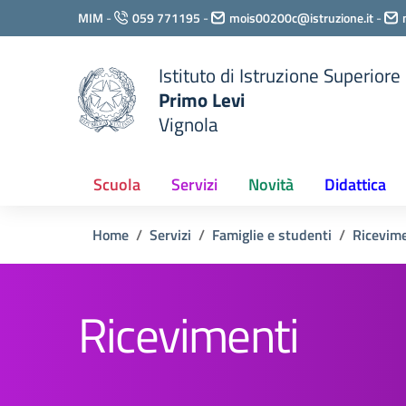
Vai ai contenuti
MIM
-
059 771195
-
mois00200c@istruzione.it
-
Vai al menu di navigazione
Vai al footer
Istituto di Istruzione Superiore
Primo Levi
Vignola
Scuola
Servizi
Novità
Didattica
Home
Servizi
Famiglie e studenti
Ricevime
Ricevimenti