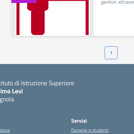
genitori, attraver
1
tituto di Istruzione Superiore
imo Levi
gnola
Servizi
zione
Famiglie e studenti