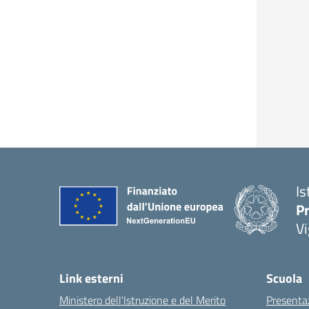
Is
Pr
Vi
Link esterni
Scuola
Ministero dell'Istruzione e del Merito
Presenta