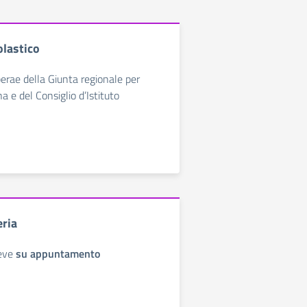
olastico
berae della Giunta regionale per
 e del Consiglio d’Istituto
eria
ceve
su appuntamento