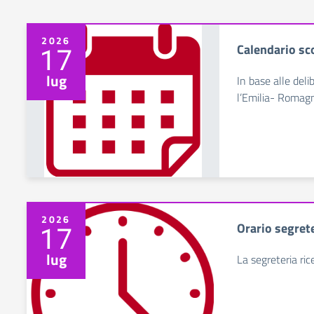
2026
Calendario sc
17
lug
In base alle deli
l’Emilia- Romagna
2026
Orario segret
17
lug
La segreteria ri