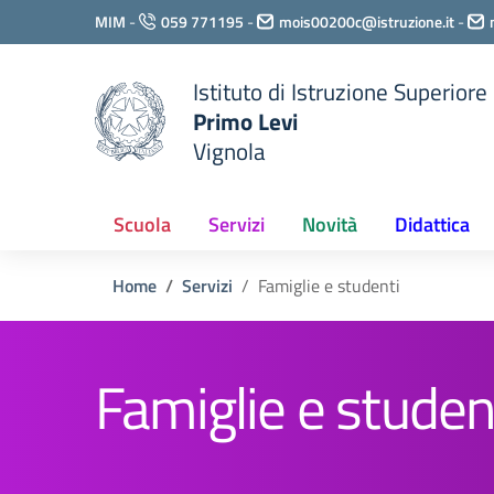
Vai ai contenuti
MIM
-
059 771195
-
mois00200c@istruzione.it
-
Vai al menu di navigazione
Vai al footer
Istituto di Istruzione Superiore
Primo Levi
Vignola
Scuola
Servizi
Novità
Didattica
Home
Servizi
Famiglie e studenti
Famiglie e studen