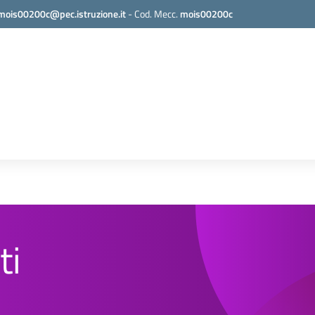
mois00200c@pec.istruzione.it
-
Cod. Mecc.
mois00200c
ti