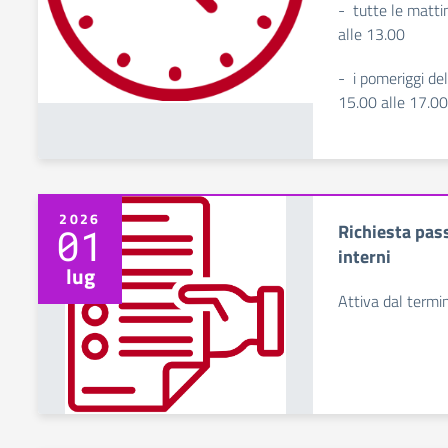
- tutte le matti
alle 13.00
- i pomeriggi de
15.00 alle 17.00 
2026
Richiesta pass
01
interni
lug
Attiva dal termin