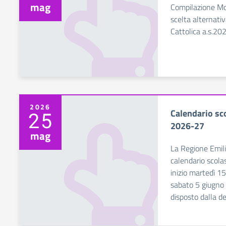
mag
Compilazione Mo
scelta alternati
Cattolica a.s.2
2026
Calendario sc
25
2026-27
mag
La Regione Emil
calendario scola
inizio martedì 
sabato 5 giugno 
disposto dalla d