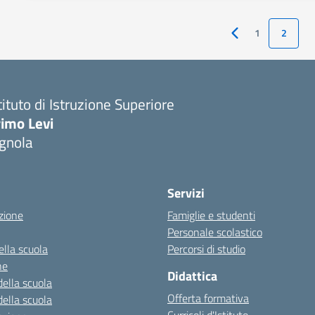
1
2
Pagina Precedente
tituto di Istruzione Superiore
imo Levi
gnola
Servizi
zione
Famiglie e studenti
Personale scolastico
ella scuola
Percorsi di studio
ne
Didattica
della scuola
Offerta formativa
della scuola
Curricoli d'Istituto