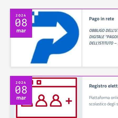
2024
Pago in rete
08
mar
OBBLIGO DELL’U
DIGITALE “PAGO
DELL’ISTITUTO –
2024
Registro elet
08
mar
Piattaforma onli
scolastico degli 