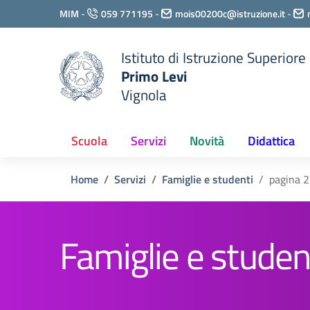
Vai ai contenuti
MIM
-
059 771195
-
mois00200c@istruzione.it
-
Vai al menu di navigazione
Vai al footer
Istituto di Istruzione Superiore
Primo Levi
Vignola
Scuola
Servizi
Novità
Didattica
Home
Servizi
Famiglie e studenti
pagina 2
Famiglie e studen