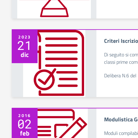
2023
Criteri Iscriz
21
dic
Di seguito si comu
classi prime co
Delibera N.6 del
2016
Modulistica Ge
02
feb
Moduli compilabil