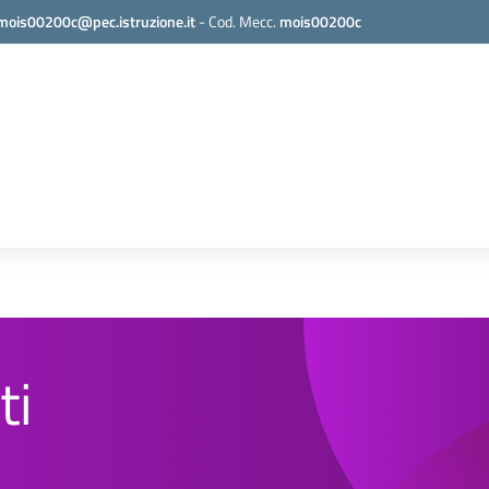
mois00200c@pec.istruzione.it
-
Cod. Mecc.
mois00200c
ti