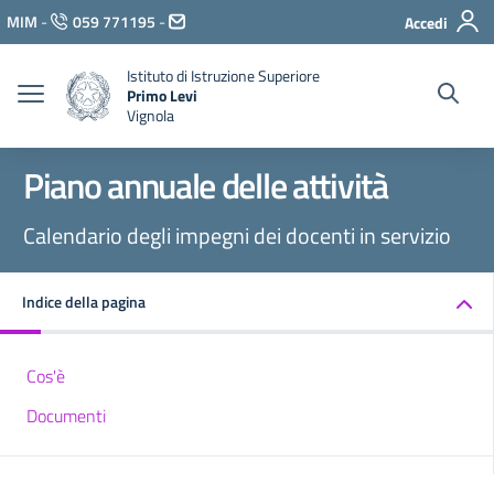
Vai ai contenuti
MIM
-
059 771195
-
Accedi
Vai al menu di navigazione
Vai al footer
Istituto di Istruzione Superiore
Primo Levi
Vignola
Piano annuale delle attività
Calendario degli impegni dei docenti in servizio
Indice della pagina
Cos'è
Documenti