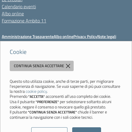
Calendario eventi
Albo online
Formazione Ambito 11
Amministrazione Trasparente
Albo online
Privacy Policy
Note legali
Meccanismo di feedback
Dichiarazioni di accessibilità
Preferenze cookie
Cookie
CONTINUA SENZA ACCETTARE
Istituto di Istruzione Superiore 'Primo Levi'
Via Resistenza, 800 - 41058 Vignola (MO) - Tel. 059 771195 - Fax 059
764354 - Email:
mois00200c@istruzione.it
- PEC:
Questo sito utilizza cookie, anche di terze parti, per migliorare
l'esperienza di navigazione. Se vuoi saperne di più puoi consultare
mois00200c@pec.istruzione.it
la nostra
cookie policy
.
Codice meccanografico: mois00200c - C.F. 94058180368
Premendo
acconsenti all'uso completo dei cookie.
"ACCETTA"
Usa il pulsante
per selezionare soltanto alcuni
"PREFERENZE"
Ultimo aggiornamento: Lunedì, 3 Agosto 2026 ore 12:05
cookie, negare il consenso o revocare quello già prestato.
Il pulsante
chiude il banner e
"CONTINUA SENZA ACCETTARE"
continuerai la navigazione con i soli cookie tecnici.
Sito realizzato da
Aitec.it