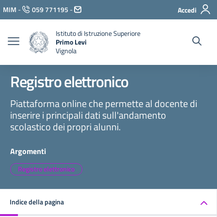
Vai ai contenuti
MIM
-
059 771195
-
Accedi
Vai al menu di navigazione
Vai al footer
Istituto di Istruzione Superiore
Primo Levi
Vignola
Registro elettronico
Piattaforma online che permette al docente di
inserire i principali dati sull'andamento
scolastico dei propri alunni.
Argomenti
Registro elettronico
Indice della pagina