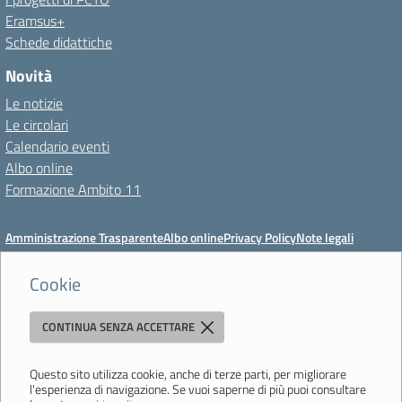
Eramsus+
Schede didattiche
Novità
Le notizie
Le circolari
Calendario eventi
Albo online
Formazione Ambito 11
Amministrazione Trasparente
Albo online
Privacy Policy
Note legali
Meccanismo di feedback
Dichiarazioni di accessibilità
Preferenze cookie
Cookie
CONTINUA SENZA ACCETTARE
Istituto di Istruzione Superiore 'Primo Levi'
Via Resistenza, 800 - 41058 Vignola (MO) - Tel. 059 771195 - Fax 059
764354 - Email:
mois00200c@istruzione.it
- PEC:
Questo sito utilizza cookie, anche di terze parti, per migliorare
l'esperienza di navigazione. Se vuoi saperne di più puoi consultare
mois00200c@pec.istruzione.it