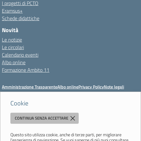
I progetti di PCTO
Eramsus+
Schede didattiche
Novità
Le notizie
Le circolari
Calendario eventi
Albo online
Formazione Ambito 11
Amministrazione Trasparente
Albo online
Privacy Policy
Note legali
Meccanismo di feedback
Dichiarazioni di accessibilità
Preferenze cookie
Cookie
CONTINUA SENZA ACCETTARE
Istituto di Istruzione Superiore 'Primo Levi'
Via Resistenza, 800 - 41058 Vignola (MO) - Tel. 059 771195 - Fax 059
764354 - Email:
mois00200c@istruzione.it
- PEC:
Questo sito utilizza cookie, anche di terze parti, per migliorare
l'esperienza di navigazione. Se vuoi saperne di più puoi consultare
mois00200c@pec.istruzione.it