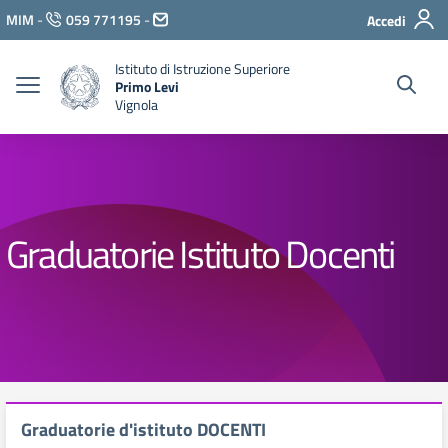
Vai ai contenuti
MIM
-
059 771195
-
Accedi
Vai al menu di navigazione
Vai al footer
Istituto di Istruzione Superiore
Primo Levi
Vignola
Graduatorie Istituto Docenti
Graduatorie d'istituto DOCENTI