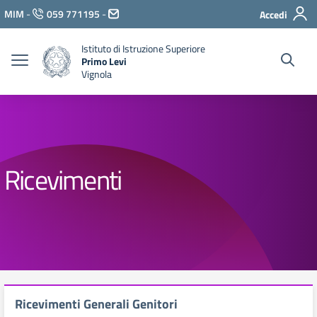
Vai ai contenuti
MIM
-
059 771195
-
Accedi
Vai al menu di navigazione
Vai al footer
Istituto di Istruzione Superiore
Primo Levi
Vignola
Ricevimenti
Ricevimenti Generali Genitori