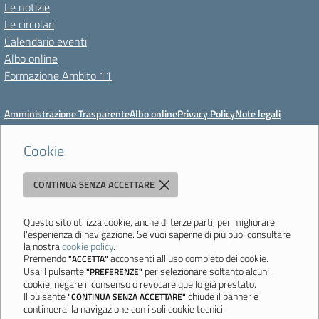
Le notizie
Le circolari
Calendario eventi
Albo online
Formazione Ambito 11
Amministrazione Trasparente
Albo online
Privacy Policy
Note legali
Meccanismo di feedback
Dichiarazioni di accessibilità
Preferenze cookie
Cookie
CONTINUA SENZA ACCETTARE
Istituto di Istruzione Superiore 'Primo Levi'
Via Resistenza, 800 - 41058 Vignola (MO) - Tel. 059 771195 - Fax 059
764354 - Email:
mois00200c@istruzione.it
- PEC:
Questo sito utilizza cookie, anche di terze parti, per migliorare
l'esperienza di navigazione. Se vuoi saperne di più puoi consultare
mois00200c@pec.istruzione.it
la nostra
cookie policy
.
Codice meccanografico: mois00200c - C.F. 94058180368
Premendo
acconsenti all'uso completo dei cookie.
"ACCETTA"
Usa il pulsante
per selezionare soltanto alcuni
"PREFERENZE"
Ultimo aggiornamento: Lunedì, 3 Agosto 2026 ore 12:05
cookie, negare il consenso o revocare quello già prestato.
Il pulsante
chiude il banner e
"CONTINUA SENZA ACCETTARE"
continuerai la navigazione con i soli cookie tecnici.
Sito realizzato da
Aitec.it