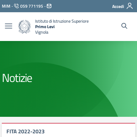
Vai ai contenuti
MIM
-
059 771195
-
Accedi
Vai al menu di navigazione
Vai al footer
Istituto di Istruzione Superiore
Primo Levi
Vignola
Notizie
FITA 2022-2023