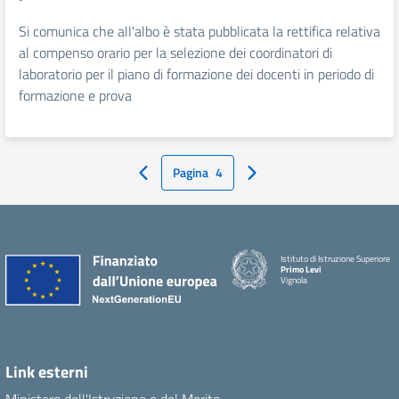
Si comunica che all'
albo
è stata pubblicata la rettifica relativa
al compenso orario per la selezione dei coordinatori di
laboratorio per il piano di formazione dei docenti in periodo di
formazione e prova
Pagina
4
Pagina Precedente
Pagina Successiva
Istituto di Istruzione Superiore
Primo Levi
Vignola
Link esterni